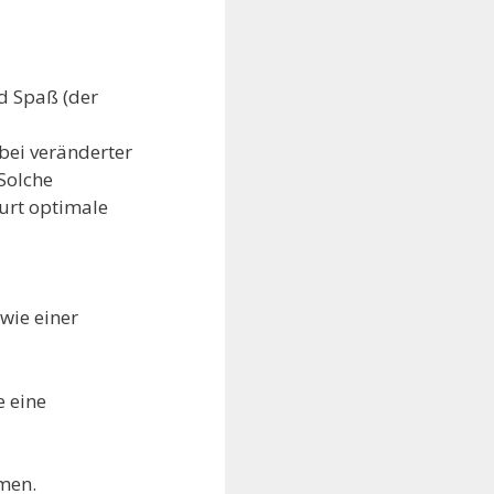
nd Spaß (der
bei veränderter
Solche
burt optimale
wie einer
e eine
men.