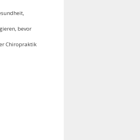
esundheit,
gieren, bevor
er Chiropraktik