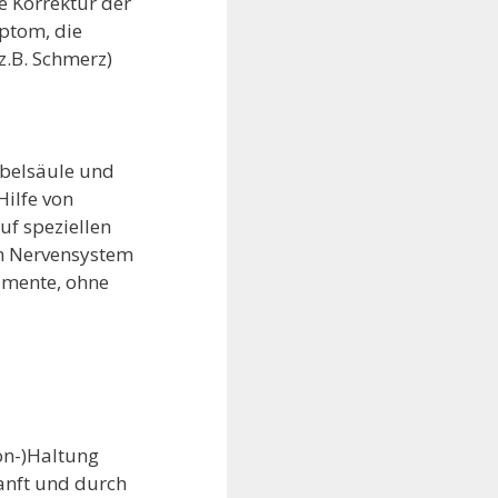
e Korrektur der
mptom, die
z.B. Schmerz)
rbelsäule und
Hilfe von
uf speziellen
om Nervensystem
kamente, ohne
hon-)Haltung
sanft und durch