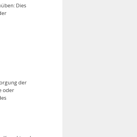
uüben: Dies
der
sorgung der
e oder
des